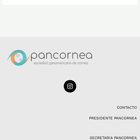
I
n
s
t
a
CONTACTO
g
PRESIDENTE PANCORNEA
r
a
m
SECRETARIA PANCORNEA