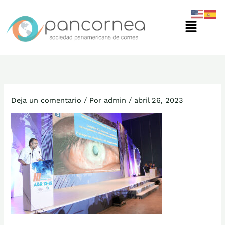
Ir
Menú
al
contenido
Deja un comentario
/ Por
admin
/
abril 26, 2023