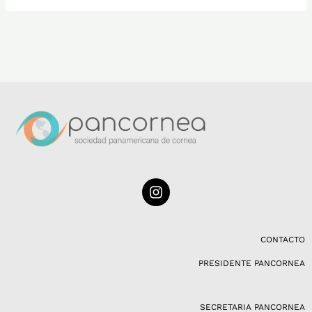
I
n
s
t
a
CONTACTO
g
PRESIDENTE PANCORNEA
r
a
m
SECRETARIA PANCORNEA