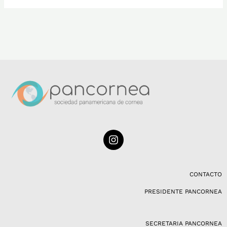
I
n
s
t
a
CONTACTO
g
PRESIDENTE PANCORNEA
r
a
m
SECRETARIA PANCORNEA