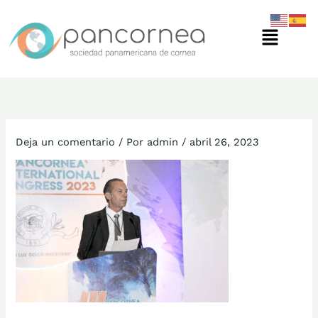
Ir
Menú
al
contenido
Deja un comentario
/ Por
admin
/
abril 26, 2023