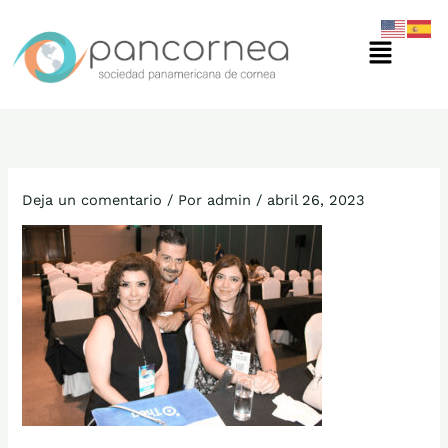
Ir
Menú
al
contenido
Deja un comentario
/ Por
admin
/
abril 26, 2023