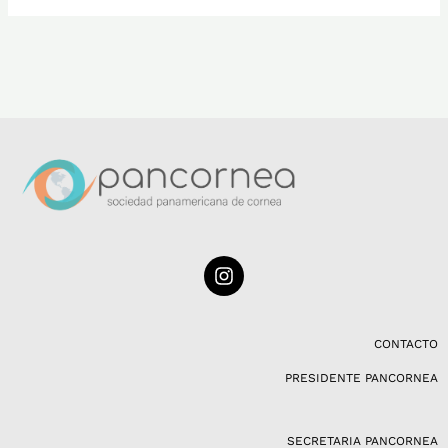
I
n
s
t
a
CONTACTO
g
PRESIDENTE PANCORNEA
r
a
m
SECRETARIA PANCORNEA