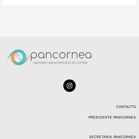
I
n
s
t
a
CONTACTO
g
PRESIDENTE PANCORNEA
r
a
m
SECRETARIA PANCORNEA