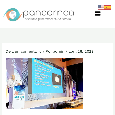
Ir
Menú
al
contenido
Deja un comentario
/ Por
admin
/
abril 26, 2023