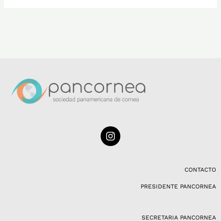
I
n
s
t
a
CONTACTO
g
PRESIDENTE PANCORNEA
r
a
m
SECRETARIA PANCORNEA