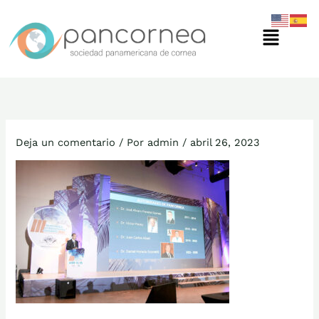
Ir
Menú
al
contenido
Deja un comentario
/ Por
admin
/
abril 26, 2023