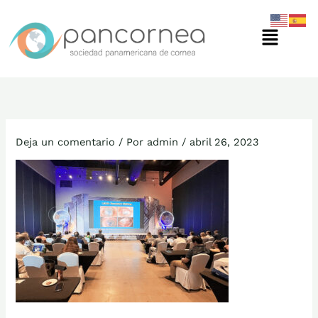
Ir
Menú
al
contenido
Deja un comentario
/ Por
admin
/
abril 26, 2023