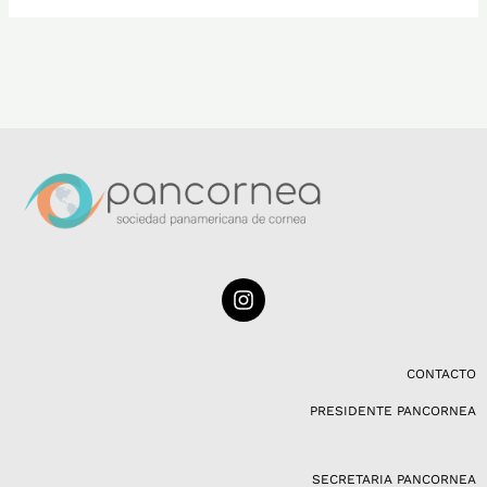
I
n
s
t
a
CONTACTO
g
PRESIDENTE PANCORNEA
r
a
m
SECRETARIA PANCORNEA