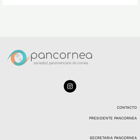
I
n
s
t
a
CONTACTO
g
PRESIDENTE PANCORNEA
r
a
m
SECRETARIA PANCORNEA