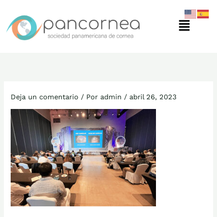
Ir
Menú
al
contenido
Deja un comentario
/ Por
admin
/
abril 26, 2023