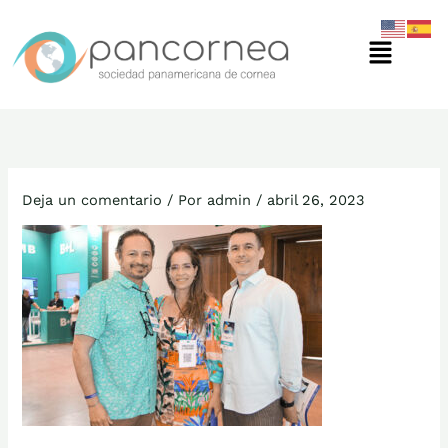
Ir
Menú
al
contenido
Deja un comentario
/ Por
admin
/
abril 26, 2023