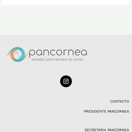
I
n
s
t
a
CONTACTO
g
PRESIDENTE PANCORNEA
r
a
m
SECRETARIA PANCORNEA