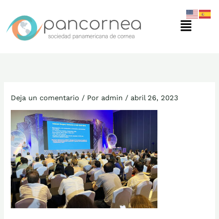
Ir
Menú
al
contenido
Deja un comentario
/ Por
admin
/
abril 26, 2023