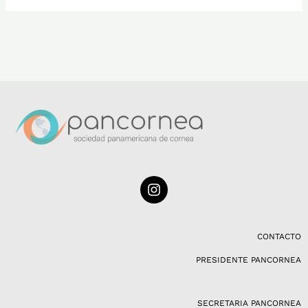
I
n
s
t
a
CONTACTO
g
PRESIDENTE PANCORNEA
r
a
m
SECRETARIA PANCORNEA