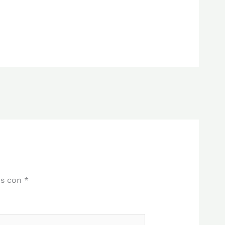
os con
*