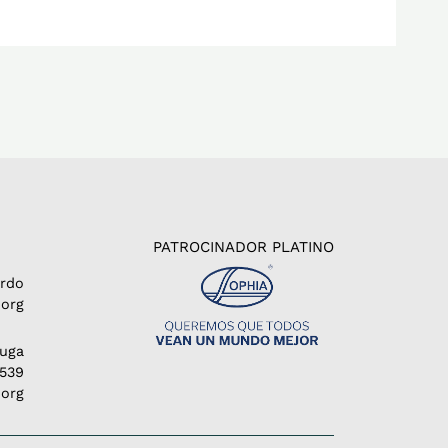
PATROCINADOR PLATINO
erdo
org
Puga
1539
.org