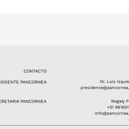
CONTACTO
Dr. Luis Izqui
ESIDENTE PANCORNEA
presidence@pancornea.
CRETARIA PANCORNEA
Magaly 
+51 96165
info@pancornea