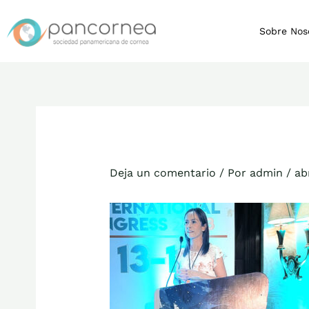
Ir
al
Sobre Nos
contenido
Deja un comentario
/ Por
admin
/
ab