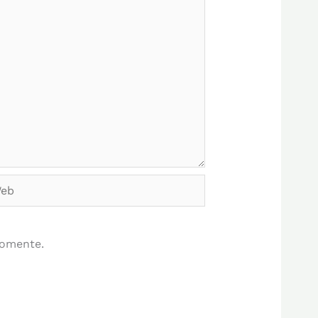
b
comente.