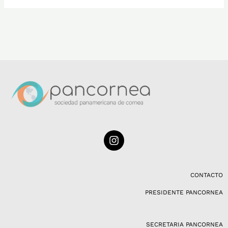
I
n
s
t
a
CONTACTO
g
PRESIDENTE PANCORNEA
r
a
m
SECRETARIA PANCORNEA