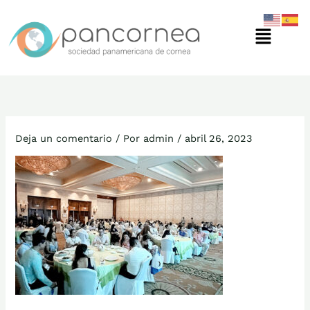
Ir
Menú
al
contenido
Deja un comentario
/ Por
admin
/
abril 26, 2023