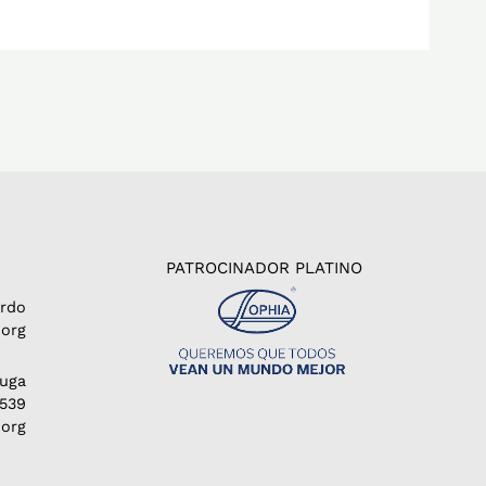
PATROCINADOR PLATINO
erdo
org
Puga
1539
.org