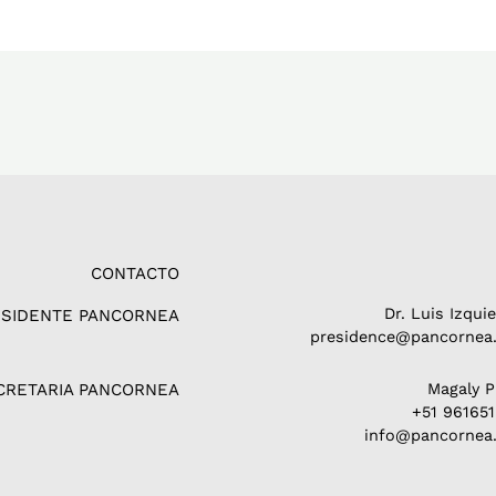
CONTACTO
Dr. Luis Izqui
ESIDENTE PANCORNEA
presidence@pancornea.
CRETARIA PANCORNEA
Magaly 
+51 96165
info@pancornea