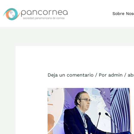
Ir
al
Sobre Nos
contenido
Deja un comentario
/ Por
admin
/
ab