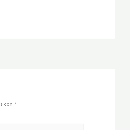
os con
*