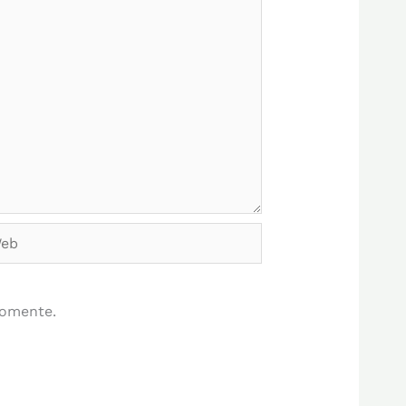
b
comente.