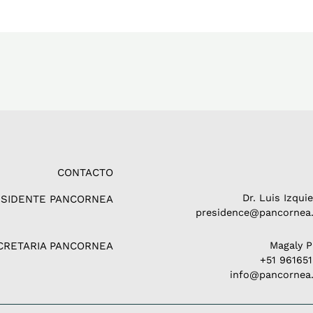
CONTACTO
Dr. Luis Izqui
ESIDENTE PANCORNEA
presidence@pancornea.
CRETARIA PANCORNEA
Magaly 
+51 96165
info@pancornea