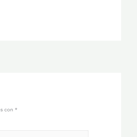
os con
*