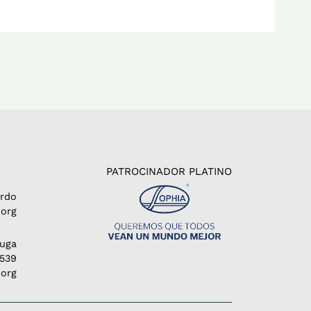
PATROCINADOR PLATINO
erdo
org
Puga
1539
.org