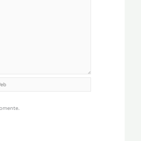
b
comente.