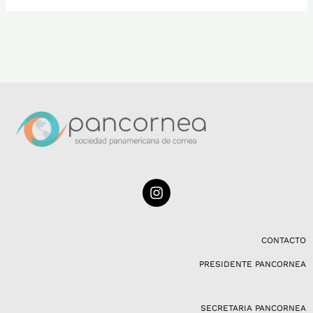
I
n
s
t
a
CONTACTO
g
PRESIDENTE PANCORNEA
r
a
m
SECRETARIA PANCORNEA