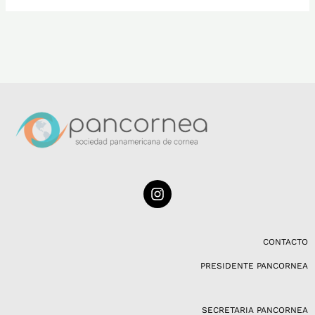
I
n
s
t
a
CONTACTO
g
PRESIDENTE PANCORNEA
r
a
m
SECRETARIA PANCORNEA