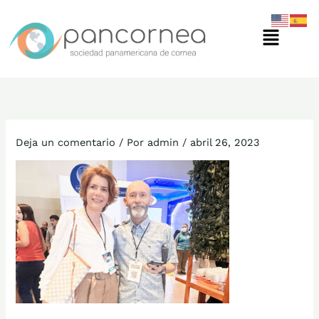
Ir
Menú
al
contenido
Deja un comentario
/ Por
admin
/
abril 26, 2023