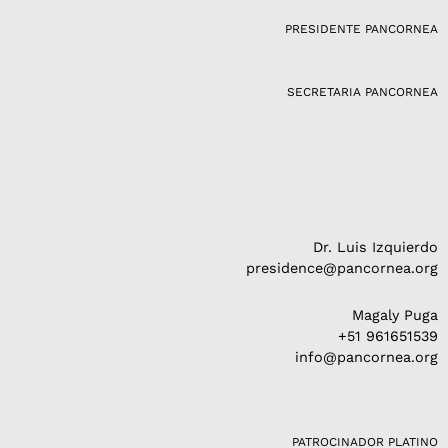
g
PRESIDENTE PANCORNEA
r
a
m
SECRETARIA PANCORNEA
Dr. Luis Izquierdo
presidence@pancornea.org
Magaly Puga
+51 961651539
info@pancornea.org
PATROCINADOR PLATINO