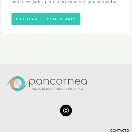
este navegador para la próxima vez que comente.
I
n
s
t
a
CONTACTO