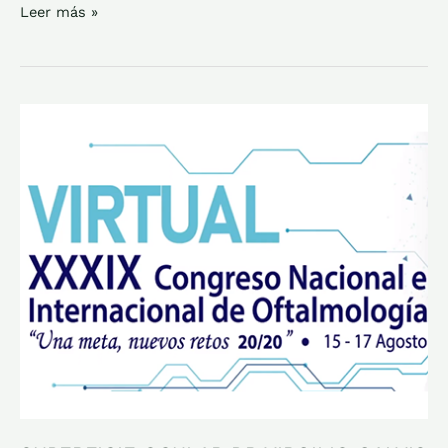
Leer más »
SUPERFICIE
OCULAR
DR
VIRGILIO
GALVIS
CONFERENCIA
AL
MERITO
DOCENTE
CONGRESO
SCO
AGO
2020