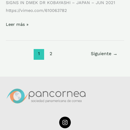
SIGNS IN DMEK DR KOBAYASHI – JAPAN – JUN 2021
https://vimeo.com/610063782
Leer más »
1
2
Siguiente
→
I
n