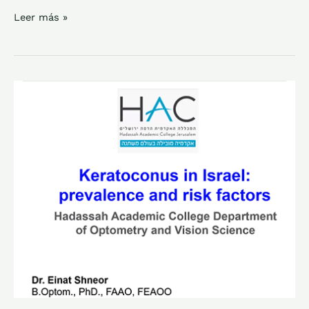
Leer más »
QUERATOCONO
EN
ISRAEL
PREVALENCIA
Y
FACTORES
DE
RIESGO
DR
EINAT
SHNEOR
DIC