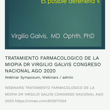
MIOPIA
DR
VIRGILIO
GALVIS
CONGRESO
NACIONAL
AGO
2020
TRATAMIENTO FARMACOLOGICO DE LA
MIOPIA DR VIRGILIO GALVIS CONGRESO
NACIONAL AGO 2020
Webinar Symposum
,
Webinars
/
admin
WEBINARS TRATAMIENTO FARMACOLOGICO DE LA
MIOPIA DR VIRGILIO GALVIS CONGRESO NACIONAL AGO
2020 https://vimeo.com/610071204