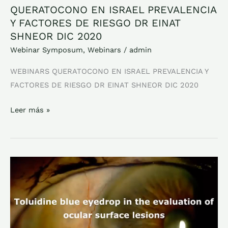
2020
QUERATOCONO EN ISRAEL PREVALENCIA
Y FACTORES DE RIESGO DR EINAT
SHNEOR DIC 2020
Webinar Symposum
,
Webinars
/
admin
WEBINARS QUERATOCONO EN ISRAEL PREVALENCIA Y
FACTORES DE RIESGO DR EINAT SHNEOR DIC 2020
Leer más »
CITOLOGIA
DE
IMPRESION
DR
JEISON