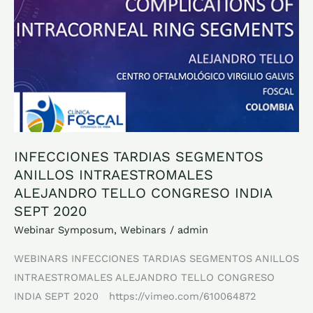
ALEJANDRO
TELLO
CONGRESO
INDIA
SEPT
2020
INFECCIONES TARDIAS SEGMENTOS
ANILLOS INTRAESTROMALES
ALEJANDRO TELLO CONGRESO INDIA
SEPT 2020
Webinar Symposum
,
Webinars
/
admin
WEBINARS INFECCIONES TARDIAS SEGMENTOS ANILLOS
INTRAESTROMALES ALEJANDRO TELLO CONGRESO
INDIA SEPT 2020 https://vimeo.com/610064872