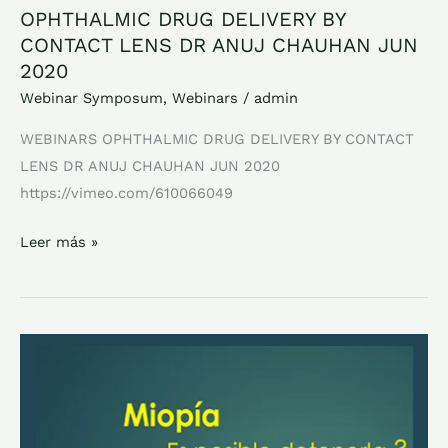
OPHTHALMIC DRUG DELIVERY BY
CONTACT LENS DR ANUJ CHAUHAN JUN
2020
Webinar Symposum
,
Webinars
/
admin
WEBINARS OPHTHALMIC DRUG DELIVERY BY CONTACT
LENS DR ANUJ CHAUHAN JUN 2020
https://vimeo.com/610066049
Leer más »
TRATAMIENTO
FARMACOLOGICO
DE
LA