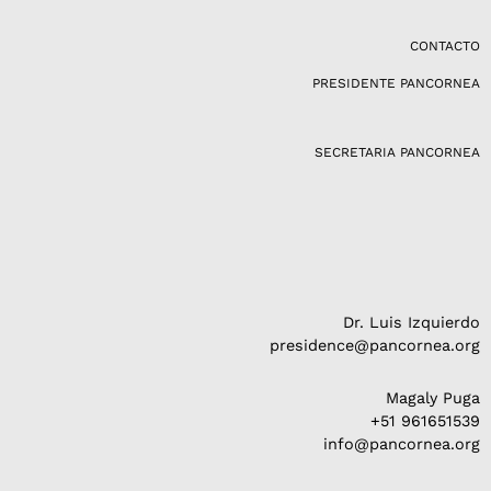
s
t
a
CONTACTO
g
PRESIDENTE PANCORNEA
r
a
m
SECRETARIA PANCORNEA
Dr. Luis Izquierdo
presidence@pancornea.org
Magaly Puga
+51 961651539
info@pancornea.org