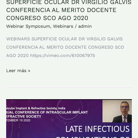
SUPERFICIE OCULAR DR VIRGILIO GALVIS
CONFERENCIA AL MERITO DOCENTE
CONGRESO SCO AGO 2020
Webinar Symposum
,
Webinars
/
admin
WEBINARS SUPERFICIE OCULAR DR VIRGILIO GALVIS
CONFERENCIA AL MERITO DOCENTE CONGRESO SCO
AGO 2020 https://vimeo.com/610067975
Leer más »
INFECCIONES
TARDIAS
SEGMENTOS
ANILLOS
INTRAESTROMALES